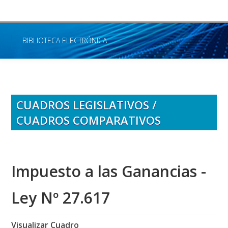
BIBLIOTECA ELECTRÓNICA
INICIO
CUADROS LEGISLATIVOS
CUADROS LEGISLATIVOS /
DIGESTO TRIBUTARIO
CUADROS COMPARATIVOS
ENLACES
BOLETÍN IMPOSITIVO
Impuesto a las Ganancias -
BIBLIOTECA DE TRATADOS DE CANCILLERÍA
Ley Nº 27.617
BOLETÍN OFICIAL
CENTRO DE INFORMACIÓN JUDICIAL (CIJ)
Visualizar Cuadro