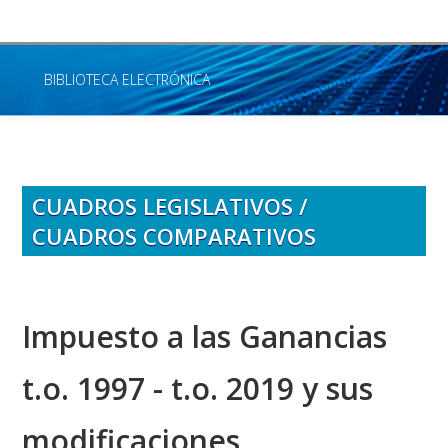
BIBLIOTECA ELECTRÓNICA
INICIO
CUADROS LEGISLATIVOS
CUADROS LEGISLATIVOS /
DIGESTO TRIBUTARIO
CUADROS COMPARATIVOS
ENLACES
BOLETÍN IMPOSITIVO
Impuesto a las Ganancias
BIBLIOTECA DE TRATADOS DE CANCILLERÍA
t.o. 1997 - t.o. 2019 y sus
BOLETÍN OFICIAL
modificaciones
CENTRO DE INFORMACIÓN JUDICIAL (CIJ)