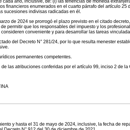
de cada año, inclusive, de: (i) las tenencias de moneda extranjera
os financieros enumerados en el cuarto párrafo del artículo 25 de
s sucesiones indivisas radicadas en él.
zo de 2024 se prorrogó el plazo previsto en el citado decreto, 
al de permitir que los responsables del impuesto y los profesi
 consideren conveniente y para desarrollar las tareas vinculadas
ictado del Decreto N° 281/24, por lo que resulta menester estab
sive.
jurídicos permanentes competentes.
io de las atribuciones conferidas por el artículo 99, inciso 2
TINA
to y hasta el 31 de mayo de 2024, inclusive, la fecha de repatr
 del Decreto N° 912 del 30 de diciembre de 2021.