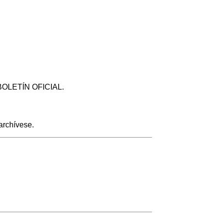
l BOLETÍN OFICIAL.
rchívese.