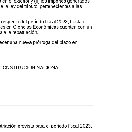
 en el exterior y (ii) los importes generados
 la ley del tributo, pertenecientes a las
respecto del período fiscal 2023, hasta el
onales en Ciencias Económicas cuenten con un
 a la repatriación.
lecer una nueva prórroga del plazo en
 de la CONSTITUCIÓN NACIONAL.
iación prevista para el período fiscal 2023,