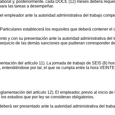
n laboral y, posteriormente, cada DOCE (12) meses deberá requer
a para las tareas a desempeñar.
el empleador ante la autoridad administrativa del trabajo compe
rticulares establecerá los requisitos que deberá contener el c
to y con su presentación ante la autoridad administrativa del t
 perjuicio de las demás sanciones que pudieran corresponder de
tación del artículo 11). La jornada de trabajo de SEIS (6) hor
o, entendiéndose por tal, el que se cumpla entre la hora VEINTE 
mentación del artículo 12). El empleador, previo al inicio de l
 los estudios que por ley se consideran obligatorios.
deberá ser presentado ante la autoridad administrativa del trab