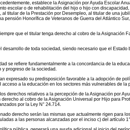
recedentemente, establece la Asignación por Ayuda Escolar Anu
to escolar o de rehabilitación del hijo o hijo con discapacidad, 
 al titular de la Prestación por Desempleo, al titular de una jub
 una pensión Honorífica de Veteranos de Guerra del Atlántico Su
iempre que el titular tenga derecho al cobro de la Asignación Fa
.
 desarrollo de toda sociedad, siendo necesario que el Estado 
edad se refiere fundamentalmente a la concordancia de la educ
o y progreso de la sociedad.
han expresado su predisposición favorable a la adopción de polí
el acceso a la educación en los sectores más vulnerables de la 
os derechos relativos a la percepción de la Asignación por Ay
 derecho al cobro de la Asignación Universal por Hijo para Prot
canzados por la Ley N° 24.714.
onado derecho serán las mismas que actualmente rigen para lo
ladas a las personas alcanzadas por el inciso c) del artículo 1° 
ítica pública, generará una ayuda adicional al inicio del perío