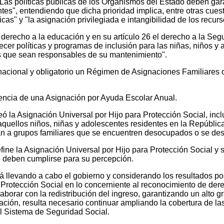
 políticas públicas de los Organismos del Estado deben garant
tes", entendiendo que dicha prioridad implica, entre otras cuest
icas" y "la asignación privilegiada e intangibilidad de los recur
el derecho a la educación y en su artículo 26 el derecho a la Se
er políticas y programas de inclusión para las niñas, niños y 
as que sean responsables de su mantenimiento".
nacional y obligatorio un Régimen de Asignaciones Familiares 
stencia de una Asignación por Ayuda Escolar Anual.
reó la Asignación Universal por Hijo para Protección Social, i
a aquellos niños, niñas y adolescentes residentes en la Repúbli
zcan a grupos familiares que se encuentren desocupados o se d
fine la Asignación Universal por Hijo para Protección Social y su
e deben cumplirse para su percepción.
stá llevando a cabo el gobierno y considerando los resultados p
a Protección Social en lo concerniente al reconocimiento de de
colaborar con la redistribución del ingreso, garantizando un alto
ación, resulta necesario continuar ampliando la cobertura de la
el Sistema de Seguridad Social.