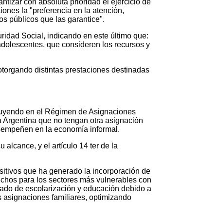
izar con absoluta prioridad el ejercicio de
iones la "preferencia en la atención,
sos públicos que las garantice".
guridad Social, indicando en este último que:
adolescentes, que consideren los recursos y
otorgando distintas prestaciones destinadas
ncluyendo en el Régimen de Asignaciones
ca Argentina que no tengan otra asignación
esempeñen en la economía informal.
 alcance, y el artículo 14 ter de la
ositivos que ha generado la incorporación de
rechos para los sectores más vulnerables con
 grado de escolarización y educación debido a
s asignaciones familiares, optimizando