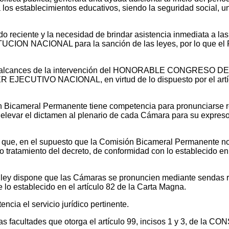
los establecimientos educativos, siendo la seguridad social, un 
o reciente y la necesidad de brindar asistencia inmediata a las 
STITUCION NACIONAL para la sanción de las leyes, por lo q
 los alcances de la intervención del HONORABLE CONGRESO DE
ER EJECUTIVO NACIONAL, en virtud de lo dispuesto por el art
n Bicameral Permanente tiene competencia para pronunciarse re
elevar el dictamen al plenario de cada Cámara para su expreso 
vé que, en el supuesto que la Comisión Bicameral Permanente no
ratamiento del decreto, de conformidad con lo establecido en lo
sma ley dispone que las Cámaras se pronuncien mediante sendas 
 lo establecido en el artículo 82 de la Carta Magna.
cia el servicio jurídico pertinente.
as facultades que otorga el artículo 99, incisos 1 y 3, de la