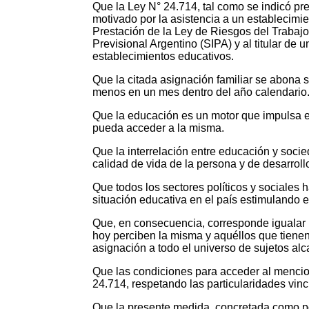
Que la Ley N° 24.714, tal como se indicó p
motivado por la asistencia a un establecimien
Prestación de la Ley de Riesgos del Trabajo,
Previsional Argentino (SIPA) y al titular de
establecimientos educativos.
Que la citada asignación familiar se abona s
menos en un mes dentro del año calendario
Que la educación es un motor que impulsa el
pueda acceder a la misma.
Que la interrelación entre educación y soci
calidad de vida de la persona y de desarroll
Que todos los sectores políticos y sociales 
situación educativa en el país estimulando 
Que, en consecuencia, corresponde igualar l
hoy perciben la misma y aquéllos que tienen
asignación a todo el universo de sujetos al
Que las condiciones para acceder al menci
24.714, respetando las particularidades vincu
Que la presente medida, concretada como pol