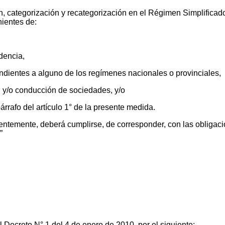
n, categorización y recategorización en el Régimen Simplifica
ientes de:
dencia,
ondientes a alguno de los regímenes nacionales o provinciales,
ón y/o conducción de sociedades, y/o
árrafo del artículo 1° de la presente medida.
ntemente, deberá cumplirse, de corresponder, con las obligaci
”
 Decreto N° 1 del 4 de enero de 2010, por el siguiente: