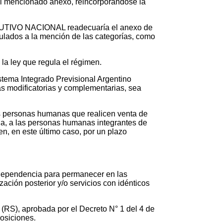
 del mencionado anexo, reincorporándose la
 EJECUTIVO NACIONAL readecuaría el anexo de
culados a la mención de las categorías, como
la ley que regula el régimen.
istema Integrado Previsional Argentino
mas modificatorias y complementarias, sea
las personas humanas que realicen venta de
ria, a las personas humanas integrantes de
en, en este último caso, por un plazo
e dependencia para permanecer en las
ación posterior y/o servicios con idénticos
(RS), aprobada por el Decreto N° 1 del 4 de
posiciones.