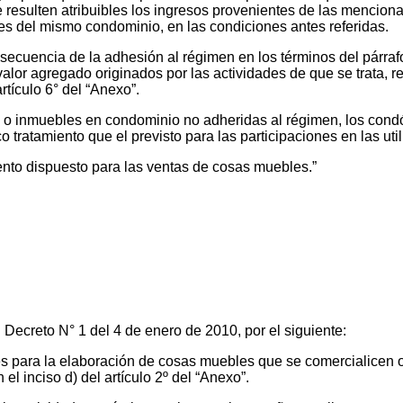
e resulten atribuibles los ingresos provenientes de las mencio
nes del mismo condominio, en las condiciones antes referidas.
cuencia de la adhesión al régimen en los términos del párrafo
alor agregado originados por las actividades de que se trata, r
rtículo 6° del “Anexo”.
 o inmuebles en condominio no adheridas al régimen, los cond
o tratamiento que el previsto para las participaciones en las ut
iento dispuesto para las ventas de cosas muebles.”
 Decreto N° 1 del 4 de enero de 2010, por el siguiente:
 para la elaboración de cosas muebles que se comercialicen o 
el inciso d) del artículo 2º del “Anexo”.