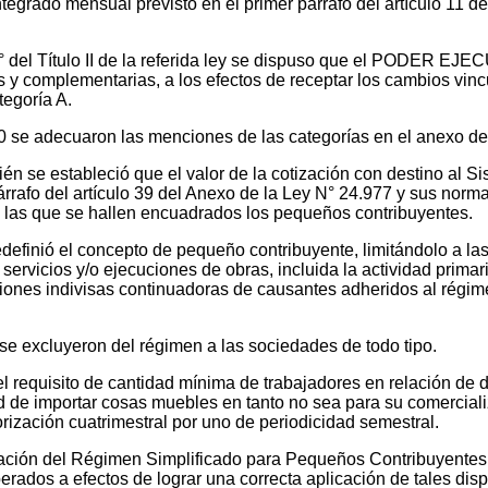
integrado mensual previsto en el primer párrafo del artículo 11
o 3° del Título II de la referida ley se dispuso que el PODER
s y complementarias, a los efectos de receptar los cambios vin
tegoría A.
0 se adecuaron las menciones de las categorías en el anexo de 
bién se estableció que el valor de la cotización con destino al S
párrafo del artículo 39 del Anexo de la Ley N° 24.977 y sus nor
n las que se hallen encuadrados los pequeños contribuyentes.
redefinió el concepto de pequeño contribuyente, limitándolo a 
servicios y/o ejecuciones de obras, incluida la actividad prima
siones indivisas continuadoras de causantes adheridos al régim
 se excluyeron del régimen a las sociedades de todo tipo.
 el requisito de cantidad mínima de trabajadores en relación d
ad de importar cosas muebles en tanto no sea para su comercializ
rización cuatrimestral por uno de periodicidad semestral.
ación del Régimen Simplificado para Pequeños Contribuyentes 
erados a efectos de lograr una correcta aplicación de tales dis