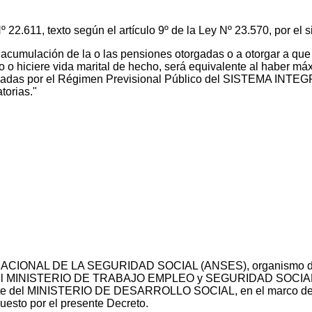
 Nº 22.611, texto según el artículo 9º de la Ley Nº 23.570, por el s
acumulación de la o las pensiones otorgadas o a otorgar a que 
io o hiciere vida marital de hecho, será equivalente al haber m
otorgadas por el Régimen Previsional Público del SISTEMA
torias."
 NACIONAL DE LA SEGURIDAD SOCIAL (ANSES), organismo desce
 MINISTERIO DE TRABAJO EMPLEO y SEGURIDAD SOCIAL,
el MINISTERIO DE DESARROLLO SOCIAL, en el marco de sus 
uesto por el presente Decreto.