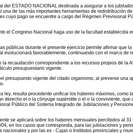
cial del ESTADO NACIONAL destinada a asegurar a los jubilado
l una de las más importantes herramientas de redistribución de
iones cuyo pago se encuentre a cargo del Régimen Prevision
to el Congreso Nacional haga uso de la facultad establecida en 
tas públicas durante el presente ejercicio permite afirmar que l
al evolucionará favorablemente, continuando con el marco de r
 que la recaudación correspondiente a los recursos propios 
ulo presupuestario vigente.
 el presupuesto vigente del citado organismo, al preverse una 
o.
la ley, resulta procedente unificar los haberes máximos, como t
 derecho el o la cónyuge supérstite o el o la conviviente, que c
onal Público del Sistema Integrado de Jubilaciones y Pensiones
sente se aplicará sobre los haberes mensuales percibidos al 3
/04, en los casos que corresponda, para las jubilaciones y pens
s nacionales y por las ex - Cajas o Institutos provinciales y mun