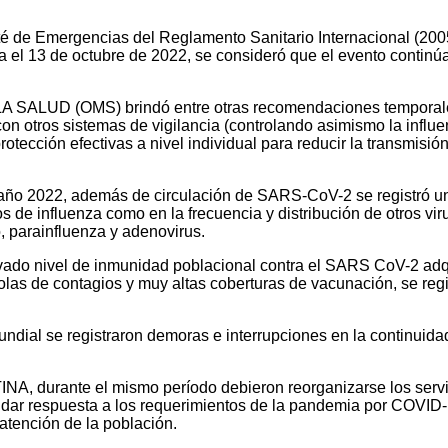
 de Emergencias del Reglamento Sanitario Internacional (2005
a el 13 de octubre de 2022, se consideró que el evento contin
ALUD (OMS) brindó entre otras recomendaciones temporales l
n otros sistemas de vigilancia (controlando asimismo la influenz
otección efectivas a nivel individual para reducir la transmis
 2022, además de circulación de SARS-CoV-2 se registró un 
s de influenza como en la frecuencia y distribución de otros vi
o, parainfluenza y adenovirus.
vado nivel de inmunidad poblacional contra el SARS CoV-2 adq
 olas de contagios y muy altas coberturas de vacunación, se re
ndial se registraron demoras e interrupciones en la continuidad
durante el mismo período debieron reorganizarse los servicio
 dar respuesta a los requerimientos de la pandemia por COVID-
atención de la población.