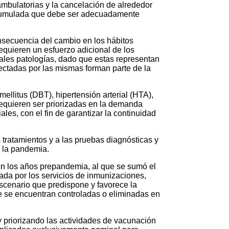
bulatorias y la cancelación de alrededor
cumulada que debe ser adecuadamente
nsecuencia del cambio en los hábitos
requieren un esfuerzo adicional de los
 tales patologías, dado que estas representan
ectadas por las mismas forman parte de la
llitus (DBT), hipertensión arterial (HTA),
requieren ser priorizadas en la demanda
es, con el fin de garantizar la continuidad
os tratamientos y a las pruebas diagnósticas y
de la pandemia.
en los años prepandemia, al que se sumó el
zada por los servicios de inmunizaciones,
scenario que predispone y favorece la
e se encuentran controladas o eliminadas en
 priorizando las actividades de vacunación