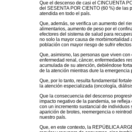
Que el descenso de casi el CINCUENTA POR 
del SESENTA POR CIENTO (60 %) de las pr
atendida en todo el país.
Que, además, se verifica un aumento del r
alimentarios, aumento de peso por el confina
efectores del sistema de salud para recupera
no solo la mayor causa de morbimortalidad a
población con mayor riesgo de sufrir efecto
Que, asimismo, las personas que viven con e
enfermedad renal, cáncer, enfermedades res
acumulada de su atención, debiéndose fortale
de la atención mientras dure la emergencia
Que, por lo tanto, resulta fundamental fortal
la atención especializada (oncología, diálisis
Que la consecuencia del descenso progresiv
impacto negativo de la pandemia, se refleja 
con un incremento sustancial de individuos
aparición de brotes, reemergencia o reintr
nuestro país.
Que, en este contexto, la REPÚBLICA ARGENT