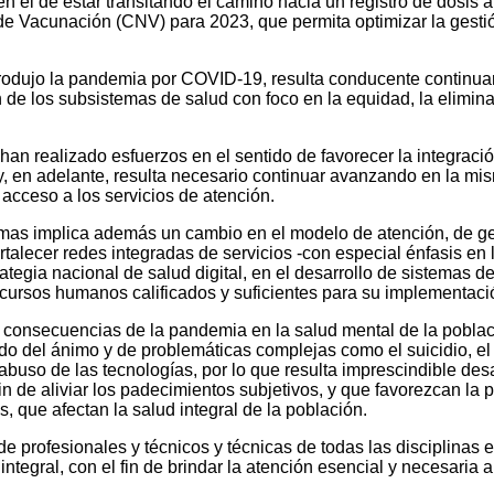
n el de estar transitando el camino hacia un registro de dosis
de Vacunación (CNV) para 2023, que permita optimizar la gesti
odujo la pandemia por COVID-19, resulta conducente continuar 
 de los subsistemas de salud con foco en la equidad, la elimin
an realizado esfuerzos en el sentido de favorecer la integraci
y, en adelante, resulta necesario continuar avanzando en la mi
 acceso a los servicios de atención.
temas implica además un cambio en el modelo de atención, de ge
fortalecer redes integradas de servicios -con especial énfasis en
ategia nacional de salud digital, en el desarrollo de sistemas 
cursos humanos calificados y suficientes para su implementaci
s consecuencias de la pandemia en la salud mental de la poblac
do del ánimo y de problemáticas complejas como el suicidio, e
 abuso de las tecnologías, por lo que resulta imprescindible de
in de aliviar los padecimientos subjetivos, y que favorezcan la 
, que afectan la salud integral de la población.
de profesionales y técnicos y técnicas de todas las disciplinas
 integral, con el fin de brindar la atención esencial y necesaria 