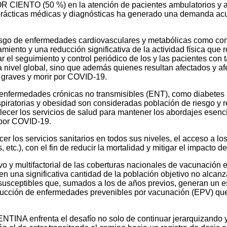
CIENTO (50 %) en la atención de pacientes ambulatorios y am
ácticas médicas y diagnósticas ha generado una demanda a
iesgo de enfermedades cardiovasculares y metabólicas como co
miento y una reducción significativa de la actividad física que 
r el seguimiento y control periódico de los y las pacientes con
 nivel global, sino que además quienes resultan afectados y af
s graves y morir por COVID-19.
nfermedades crónicas no transmisibles (ENT), como diabetes me
piratorias y obesidad son consideradas población de riesgo y 
cer los servicios de salud para mantener los abordajes esencial
 por COVID-19.
ecer los servicios sanitarios en todos sus niveles, el acceso a l
, etc.), con el fin de reducir la mortalidad y mitigar el impacto 
o y multifactorial de las coberturas nacionales de vacunación 
en una significativa cantidad de la población objetivo no alcan
 susceptibles que, sumados a los de años previos, generan un e
oducción de enfermedades prevenibles por vacunación (EPV) qu
INA enfrenta el desafío no solo de continuar jerarquizando y