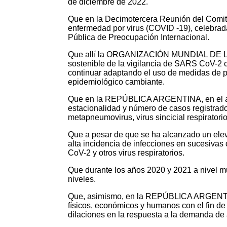
de diciembre de 2022.
Que en la Decimotercera Reunión del Comité
enfermedad por virus (COVID -19), celebrad
Pública de Preocupación Internacional.
Que allí la ORGANIZACIÓN MUNDIAL DE LA S
sostenible de la vigilancia de SARS CoV-2 co
continuar adaptando el uso de medidas de pr
epidemiológico cambiante.
Que en la REPÚBLICA ARGENTINA, en el año
estacionalidad y número de casos registrado
metapneumovirus, virus sincicial respiratori
Que a pesar de que se ha alcanzado un ele
alta incidencia de infecciones en sucesivas
CoV-2 y otros virus respiratorios.
Que durante los años 2020 y 2021 a nivel mu
niveles.
Que, asimismo, en la REPÚBLICA ARGENTINA, 
físicos, económicos y humanos con el fin de
dilaciones en la respuesta a la demanda de 