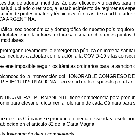
necesidad de adoptar medidas rápidas, eficaces y urgentes para 
 salud jubilado o retirado, al establecimiento de regímenes espe
ación de profesionales y técnicos y técnicas de salud titulados y 
BLICA ARGENTINA.
ográfica, socioeconómica y demográfica de nuestro país requiere
 fortaleciendo la infraestructura sanitaria en diferentes puntos d
 modulares.
o prorrogar nuevamente la emergencia pública en materia sanita
 las medidas a adoptar con relación a la COVID-19 y las conse
iene imposible seguir los trámites ordinarios para la sanción d
 los alcances de la intervención del HONORABLE CONGRESO DE
ER EJECUTIVO NACIONAL, en virtud de lo dispuesto por el art
IÓN BICAMERAL PERMANENTE tiene competencia para pronunciar
como para elevar el dictamen al plenario de cada Cámara para s
pone que las Cámaras se pronuncien mediante sendas resolucion
ablecido en el artículo 82 de la Carta Magna.
o la intervención de su competencia.