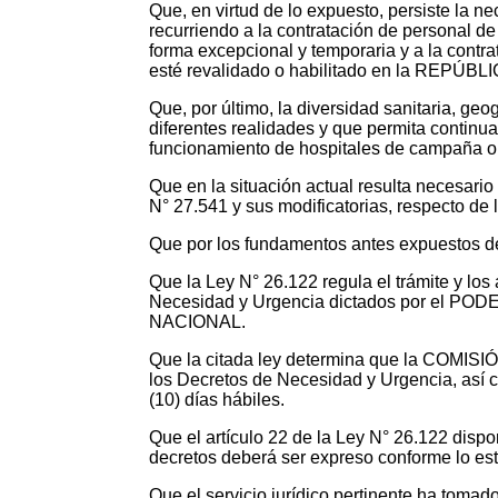
Que, en virtud de lo expuesto, persiste la 
recurriendo a la contratación de personal de
forma excepcional y temporaria y a la contrat
esté revalidado o habilitado en la REPÚ
Que, por último, la diversidad sanitaria, ge
diferentes realidades y que permita continuar
funcionamiento de hospitales de campaña o
Que en la situación actual resulta necesari
N° 27.541 y sus modificatorias, respecto de
Que por los fundamentos antes expuestos dev
Que la Ley N° 26.122 regula el trámite y
Necesidad y Urgencia dictados por el POD
NACIONAL.
Que la citada ley determina que la COMIS
los Decretos de Necesidad y Urgencia, así 
(10) días hábiles.
Que el artículo 22 de la Ley N° 26.122 dis
decretos deberá ser expreso conforme lo est
Que el servicio jurídico pertinente ha tomad