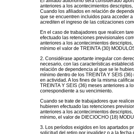
El afiliado autónomo será considerado apor
anteriores a los acontecimientos descriptos
Cuando los afiliados en relación de depend
que se encuentren incluidos para acceder a 
acrediten el ingreso de las cotizaciones cor
En el caso de trabajadores que realicen tare
efectuado las retenciones previsionales c
anteriores a los acontecimientos descripto
mínimo el valor de TREINTA (30) MODU
2. Considérase aportante irregular con derecho
necesario, con las características establecid
relación de dependencia al que se le hubi
mínimo dentro de los TREINTA Y SEIS (36) mese
en actividad. A los fines de la misma califi
TREINTA Y SEIS (36) meses anteriores a los
correspondiente a su vencimiento.
Cuando se trate de trabajadores que realicen
hubieren efectuado las retenciones previs
anteriores a los acontecimientos descripto
mínimo, el valor de DIECIOCHO (18) M
3. Los períodos exigidos en los apartados 
solicitud del retiro por invalidez o a la fec