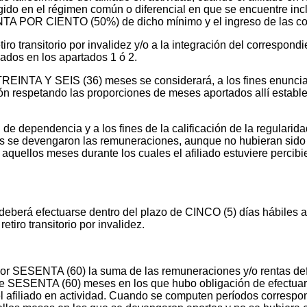
ido en el régimen común o diferencial en que se encuentre inclu
TA POR CIENTO (50%) de dicho mínimo y el ingreso de las cot
iro transitorio por invalidez y/o a la integración del correspon
cados en los apartados 1 ó 2.
r a TREINTA Y SEIS (36) meses se considerará, a los fines enunci
ión respetando las proporciones de meses aportados allí estableci
n de dependencia y a los fines de la calificación de la regulari
s se devengaron las remuneraciones, aunque no hubieran sido 
o aquellos meses durante los cuales el afiliado estuviere perci
deberá efectuarse dentro del plazo de CINCO (5) días hábiles a 
etiro transitorio por invalidez.
por SESENTA (60) la suma de las remuneraciones y/o rentas defin
e SESENTA (60) meses en los que hubo obligación de efectuar apo
 del afiliado en actividad. Cuando se computen períodos corresp