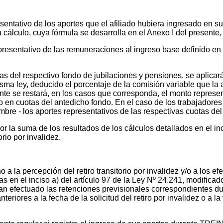
sentativo de los aportes que el afiliado hubiera ingresado en su
cálculo, cuya fórmula se desarrolla en el Anexo I del presente, 
esentativo de las remuneraciones al ingreso base definido en e
as del respectivo fondo de jubilaciones y pensiones, se aplica
 misma ley, deducido el porcentaje de la comisión variable que la
nte se restará, en los casos que corresponda, el monto represent
 en cuotas del antedicho fondo. En el caso de los trabajadore
embre - los aportes representativos de las respectivas cuotas d
or la suma de los resultados de los cálculos detallados en el i
torio por invalidez.
a la percepción del retiro transitorio por invalidez y/o a los efe
as en el inciso a) del artículo 97 de la Ley Nº 24.241, modificad
eran efectuado las retenciones previsionales correspondiente
iores a la fecha de la solicitud del retiro por invalidez o a la 