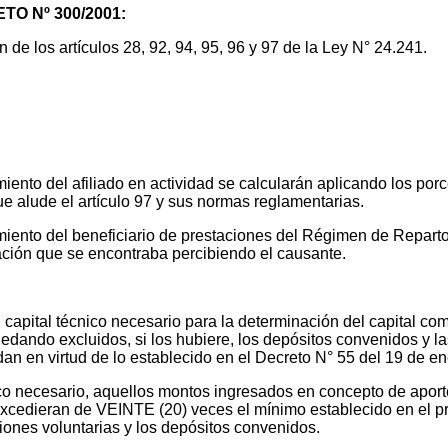
ETO Nº 300/2001:
e los artículos 28, 92, 94, 95, 96 y 97 de la Ley N° 24.241.
miento del afiliado en actividad se calcularán aplicando los porc
ue alude el artículo 97 y sus normas reglamentarias.
imiento del beneficiario de prestaciones del Régimen de Repart
tación que se encontraba percibiendo el causante.
 capital técnico necesario para la determinación del capital co
quedando excluidos, si los hubiere, los depósitos convenidos y la
an en virtud de lo establecido en el Decreto N° 55 del 19 de e
cnico necesario, aquellos montos ingresados en concepto de apor
cedieran de VEINTE (20) veces el mínimo establecido en el prime
iones voluntarias y los depósitos convenidos.