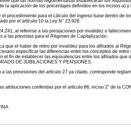
da prevé que las normas reglamentarias establecerán los requisito
 de la aplicación de los porcentajes definidos en los incisos a) y
l procedimiento para el cálculo del ingreso base dentro de los p
ado por el artículo 10 la Ley N° 23.928.
24.241, al referirse a las prestaciones por invalidez o fallecimi
 a las previstas para el Régimen de Capitalización.
dica que el haber de retiro por invalidez para los afiliados al 
esario especificar las diferencias entre los conceptos de retiro tr
n el fin de establecer las equivalencias entre los afiliados qu
 INTEGRADO DE JUBILACIONES Y PENSIONES.
 a las previsiones del artículo 27 ya citado, corresponde reglam
 las atribuciones conferidas por el artículo 86, inciso 2° de
TINA