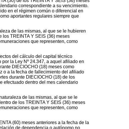
EINTA (30) de los TREINTA Y SEIS (36) meses
alendario correspondiente a su vencimiento.
ido en el régimen común o diferencial en
 como aportantes regulares siempre que
raleza de las mismas, al que se le hubieren
 de los TREINTA Y SEIS (36) meses
 remuneraciones que representen, como
ectos del cálculo del capital técnico
o por la Ley Nº 24.347, a aquel afiliado en
s durante DIECIOCHO (18) meses como
 o a la fecha de fallecimiento del afiliado
aportes durante DIECIOCHO (18) de los
e efectuado dentro del mes calendario
 naturaleza de las mismas, al que se le
 dentro de los TREINTA Y SEIS (36) meses
 remuneraciones que representen, como
NTA (60) meses anteriores a la fecha de la
 en relación de dependencia o autónomo no