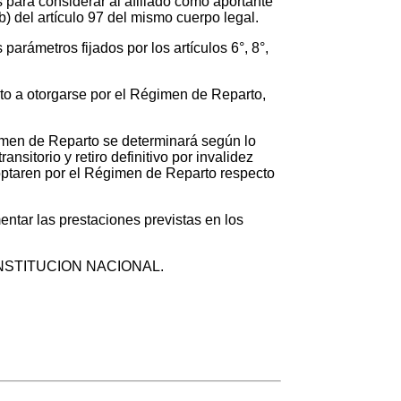
s para considerar al afiliado como aportante
 b) del artículo 97 del mismo cuerpo legal.
arámetros fijados por los artículos 6°, 8°,
ento a otorgarse por el Régimen de Reparto,
Régimen de Reparto se determinará según lo
ansitorio y retiro definitivo por invalidez
e optaren por el Régimen de Reparto respecto
entar las prestaciones previstas en los
 la CONSTITUCION NACIONAL.