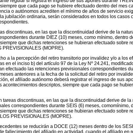
tante regular si registra el ingreso de sus aportes durante TR
, siempre que cada pago se hubiere efectuado dentro del mes c
encia o autónomos acrediten el mínimo de años de servicio exig
la jubilación ordinaria, serán considerados en todos los casos
respondientes.
as discontinuas, en las que la discontinuidad derive de la natu
orrespondientes durante DIEZ (10) meses, como mínimo, dentro
s, siempre que dichas retenciones se hubieran efectuado sobre
LOS PREVISIONALES (MOPRE).
 a la percepción del retiro transitorio por invalidez y/o a los ef
as en el inciso b) del artículo 97 de la Ley Nº 24.241, modificad
eran efectuado las retenciones previsionales correspondiente
s anteriores a la fecha de la solicitud del retiro por invalidez
cación, el afiliado autónomo deberá registrar el ingreso de sus 
 acontecimientos descriptos, siempre que cada pago se hubier
 tareas discontinuas, en las que la discontinuidad derive de la
ionales correspondientes durante SEIS (6) meses, comomínimo,
s, siempre que dichas retenciones se hubieran efectuado sobre
ODULOS PREVISIONALES (MOPRE).
precedentes se reducirán a DOCE (12) meses dentro de los SESE
ha de fallecimiento del afiliado en actividad, cuando el afiliado