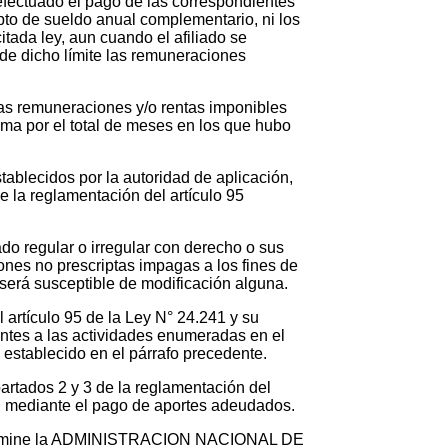
 efectuado el pago de las correspondientes
pto de sueldo anual complementario, ni los
tada ley, aun cuando el afiliado se
de dicho límite las remuneraciones
 las remuneraciones y/o rentas imponibles
 suma por el total de meses en los que hubo
tablecidos por la autoridad de aplicación,
e la reglamentación del artículo 95
iado regular o irregular con derecho o sus
ones no prescriptas impagas a los fines de
 será susceptible de modificación alguna.
 artículo 95 de la Ley N° 24.241 y su
ntes a las actividades enumeradas en el
lo establecido en el párrafo precedente.
partados 2 y 3 de la reglamentación del
ón mediante el pago de aportes adeudados.
 determine la ADMINISTRACION NACIONAL DE