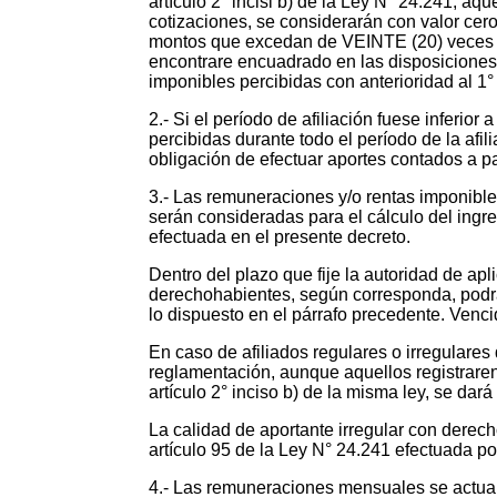
artículo 2° incisi b) de la Ley N° 24.241, 
cotizaciones, se considerarán con valor cer
montos que excedan de VEINTE (20) veces el m
encontrare encuadrado en las disposiciones
imponibles percibidas con anterioridad al 1°
2.- Si el período de afiliación fuese infer
percibidas durante todo el período de la afil
obligación de efectuar aportes contados a par
3.- Las remuneraciones y/o rentas imponible
serán consideradas para el cálculo del ingre
efectuada en el presente decreto.
Dentro del plazo que fije la autoridad de apl
derechohabientes, según corresponda, podrán
lo dispuesto en el párrafo precedente. Venci
En caso de afiliados regulares o irregulares
reglamentación, aunque aquellos registrare
artículo 2° inciso b) de la misma ley, se dará
La calidad de aportante irregular con derech
artículo 95 de la Ley N° 24.241 efectuada p
4.- Las remuneraciones mensuales se actu