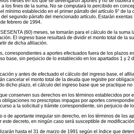
aquellos meses en los que se devengaron aportes y no se hubiera
o a los fines de la suma. No se computará lo percibido en conce
ínimo establecido en el primer párrafo del artículo 9° de la ci
 del segundo párrafo del mencionado artículo. Estarán exentas 
 de febrero de 1994.
ior a SESENTA (60) meses, se tomarán para el cálculo de la suma
iación. El ingreso base resultará de dividir el monto total de la
tir de dicha afiliación.
s, correspondientes a aportes efectuados fuera de los plazos es
so base, sin perjuicio de lo establecido en los apartados 1 y 2 d
icación y antes de efectuado el cálculo del ingreso base, el afil
 cancelar el monto total de la deuda que registre por obligaci
do dicho plazo, el cálculo del ingreso base que se practique no
 que conserven sus derechos en los términos establecidos por el
n obligaciones no prescriptas impagas por aportes correspondie
 curso a la solicitud y trámite correspondiente, sin perjuicio de 
o o de aportante irregular sin derecho, en los términos de los a
or este decreto, en ningún caso será susceptible de modificaci
alizarán hasta el 31 de marzo de 1991 según el índice que