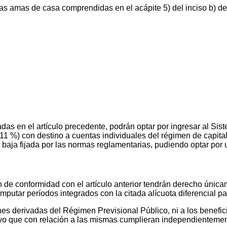
as amas de casa comprendidas en el acápite 5) del inciso b) del
 en el artículo precedente, podrán optar por ingresar al Sis
 (11 %) con destino a cuentas individuales del régimen de capita
baja fijada por las normas reglamentarias, pudiendo optar por u
e conformidad con el artículo anterior tendrán derecho única
mputar períodos integrados con la citada alícuota diferencial pa
s derivadas del Régimen Previsional Público, ni a los beneficio
vo que con relación a las mismas cumplieran independientemente