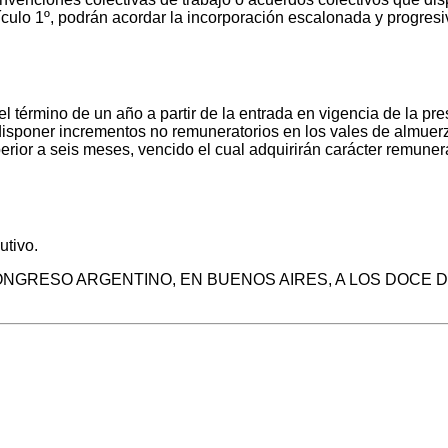
ículo 1º, podrán acordar la incorporación escalonada y progresi
érmino de un año a partir de la entrada en vigencia de la prese
isponer incrementos no remuneratorios en los vales de almuerzo,
rior a seis meses, vencido el cual adquirirán carácter remunera
tivo.
ONGRESO ARGENTINO, EN BUENOS AIRES, A LOS DOCE D