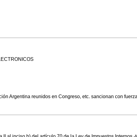
LECTRONICOS
ón Argentina reunidos en Congreso, etc. sancionan con fuerza
II al inciso b) del artículo 70 de la Ley de Impuestos Internos 