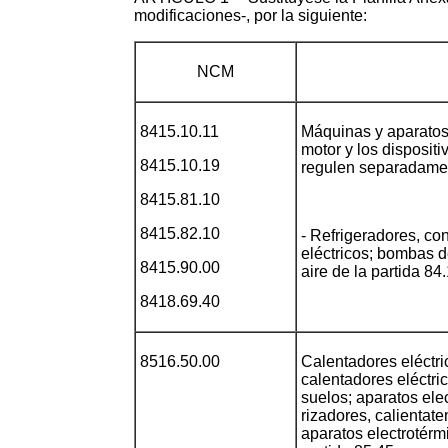
modificaciones-, por la siguiente:
NCM
8415.10.11
Máquinas y aparatos
motor y los disposit
8415.10.19
regulen separadamen
8415.81.10
8415.82.10
- Refrigeradores, co
eléctricos; bombas 
8415.90.00
aire de la partida 84
8418.69.40
8516.50.00
Calentadores eléctr
calentadores eléctri
suelos; aparatos ele
rizadores, calientat
aparatos electrotérm