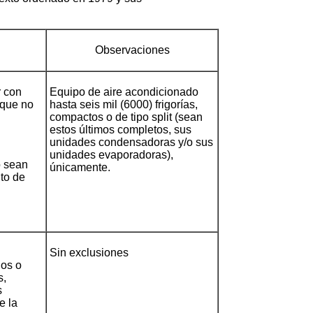
Observaciones
r con
Equipo de aire acondicionado
nque no
hasta seis mil (6000) frigorías,
compactos o de tipo split (sean
estos últimos completos, sus
unidades condensadoras y/o sus
unidades evaporadoras),
o sean
únicamente.
to de
Sin exclusiones
ios o
s,
s
e la