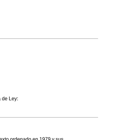
 de Ley:
-texto ordenado en 1979 y sus