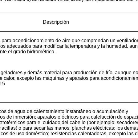
Descripción
 para acondicionamiento de aire que comprendan un ventilado
ivos adecuados para modificar la temperatura y la humedad, au
te el grado hidrométrico.
ngeladores y demás material para producción de frío, aunque n
de calor, excepto las máquinas y aparatos para acondicionamien
.15
icos de agua de calentamiento instantáneo o acumulación y
cos de inmersión; aparatos eléctricos para calefacción de espac
ctrotérmicos para el cuidado del cabello (por ejemplo: secadore
enacillas) o para secar las manos; planchas eléctricas; los demá
icos de uso doméstico; resistencias calentadoras, excepto las d