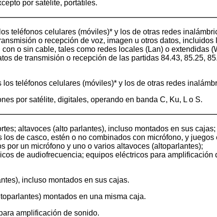
xcepto por satélite, portátiles.
los teléfonos celulares (móviles)* y los de otras redes inalámbri
ansmisión o recepción de voz, imagen u otros datos, incluidos 
con o sin cable, tales como redes locales (Lan) o extendidas (
atos de transmisión o recepción de las partidas 84.43, 85.25, 85
s los teléfonos celulares (móviles)* y los de otras redes inalámb
nes por satélite, digitales, operando en banda C, Ku, L o S.
rtes; altavoces (alto parlantes), incluso montados en sus cajas;
os los de casco, estén o no combinados con micrófono, y juegos
os por un micrófono y uno o varios altavoces (altoparlantes);
ricos de audiofrecuencia; equipos eléctricos para amplificación
lantes), incluso montados en sus cajas.
altoparlantes) montados en una misma caja.
 para amplificación de sonido.