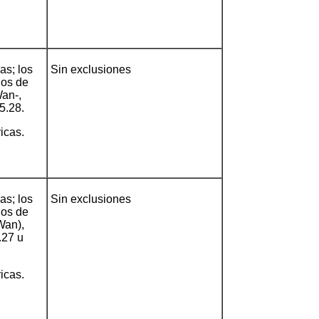
as; los
Sin exclusiones
los de
Wan-,
5.28.
ricas.
as; los
Sin exclusiones
los de
Wan),
.27 u
ricas.