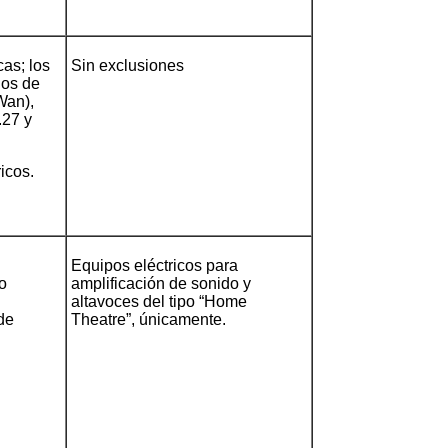
cas; los
Sin exclusiones
los de
Wan),
.27 y
ricos.
Equipos eléctricos para
 o
amplificación de sonido y
altavoces del tipo “Home
 de
Theatre”, únicamente.