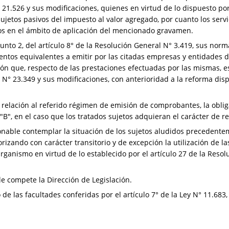
° 21.526 y sus modificaciones, quienes en virtud de lo dispuesto po
sujetos pasivos del impuesto al valor agregado, por cuanto los servi
dos en el ámbito de aplicación del mencionado gravamen.
punto 2, del artículo 8° de la Resolución General N° 3.419, sus no
entos equivalentes a emitir por las citadas empresas y entidades d
ión que, respecto de las prestaciones efectuadas por las mismas, es
y N° 23.349 y sus modificaciones, con anterioridad a la reforma disp
relación al referido régimen de emisión de comprobantes, la obliga
B", en el caso que los tratados sujetos adquieran el carácter de r
onable contemplar la situación de los sujetos aludidos precedentem
izando con carácter transitorio y de excepción la utilización de la
anismo en virtud de lo establecido por el artículo 27 de la Resol
e compete la Dirección de Legislación.
 de las facultades conferidas por el artículo 7° de la Ley N° 11.68