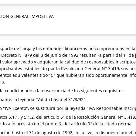
CION GENERAL IMPOSITIVA
porte de carga y las entidades financieras no comprendidas en la 
 Decreto N° 879 del 3 de junio de 1992 resulten -a partir del 1° de 
 valor agregado y adquieran la calidad de responsables inscriptos,
mprobantes establecido por la Resolución General N° 3.419, sus n
mentos equivalentes tipo "C" que hubieran sido oportunamente inf
ma.
condicionado a la observancia de los siguientes requisitos:
ante, la leyenda "Válido hasta el 31/8/92".
 "IVA Exento", se sustituirá por la leyenda "IVA Responsable Inscri
os 5.1.1. y 5.1.2. del articulo 6° de la Resolución General N° 3.4
do a lo previsto en el punto 6. del artículo 9° de la citada norma.
ación hasta el 31 de agosto de 1992, inclusive, lo dispuesto por el 