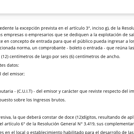
dente la excepción prevista en el artículo 3°, inciso g), de la Reso
as empresas o empresarios que se dediquen a la explotación de salo
te en concepto de entrada para que el público pueda ingresar a los
cionada norma, un comprobante - boleto o entrada - que reúna las 
12) centímetros de largo por seis (6) centímetros de ancho.
tes datos:
l del emisor;
ibutaria - (C.U.I.T) - del emisor y carácter que reviste respecto del 
puesto sobre los Ingresos brutos.
siva, la que deberá constar de doce (12)dígitos, resultando de apli
 del artículo 6° de la Resolución General N° 3.419, sus complementar
s en el local o establecimiento habilitado para el desarrollo de la