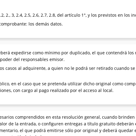
2., 3, 2.4, 2.5, 2.6, 2.7, 2.8, del artículo 1°, y los previstos en los in
el comprobante: los demás datos.
eberá expedirse como mínimo por duplicado, el que contendrá los m
n poder del responsables emisor.
los casos al adquirente, a quien no le podrá ser retirado cuando se
lico, en el caso que se pretenda utilizar dicho original como comp
nes, con cargo al pago realizado por el acceso al local.
sarios comprendidos en esta resolución general, cuando brinden 
valor de la entrada, o configuren entregas a título gratuito deberán
entario, el que podrá emitirse sólo por original y deberá quedar