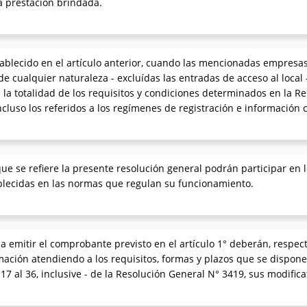
a prestación brindada.
stablecido en el artículo anterior, cuando las mencionadas empres
de cualquier naturaleza - excluídas las entradas de acceso al local 
 totalidad de los requisitos y condiciones determinados en la Re
ncluso los referidos a los regímenes de registración e información
e se refiere la presente resolución general podrán participar en
ablecidas en las normas que regulan su funcionamiento.
 a emitir el comprobante previsto en el artículo 1° deberán, respe
ación atendiendo a los requisitos, formas y plazos que se disponen e
17 al 36, inclusive - de la Resolución General N° 3419, sus modific