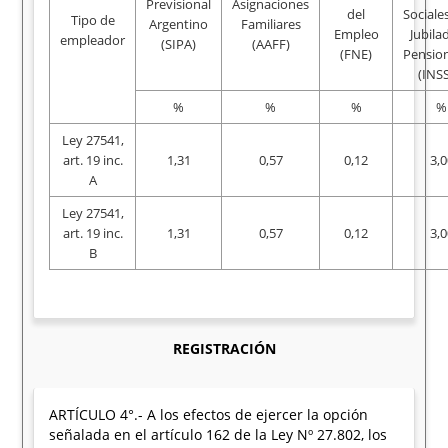
Previsional
Asignaciones
del
Sociale
Tipo de
Argentino
Familiares
Empleo
Jubila
empleador
(SIPA)
(AAFF)
(FNE)
Pensio
(INSS
%
%
%
%
Ley 27541,
art. 19 inc.
1,31
0,57
0,12
3,0
A
Ley 27541,
art. 19 inc.
1,31
0,57
0,12
3,0
B
REGISTRACIÓN
ARTÍCULO 4°.- A los efectos de ejercer la opción
señalada en el artículo 162 de la Ley Nº 27.802, los