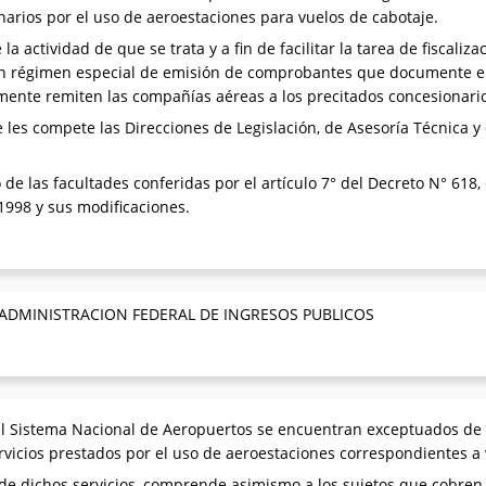
narios por el uso de aeroestaciones para vuelos de cabotaje.
la actividad de que se trata y a fin de facilitar la tarea de fiscali
n régimen especial de emisión de comprobantes que documente el 
mente remiten las compañías aéreas a los precitados concesionari
 les compete las Direcciones de Legislación, de Asesoría Técnica 
 de las facultades conferidas por el artículo 7° del Decreto N° 618,
1998 y sus modificaciones.
 ADMINISTRACION FEDERAL DE INGRESOS PUBLICOS
l Sistema Nacional de Aeropuertos se encuentran exceptuados de la
vicios prestados por el uso de aeroestaciones correspondientes a 
e dichos servicios, comprende asimismo a los sujetos que cobren 