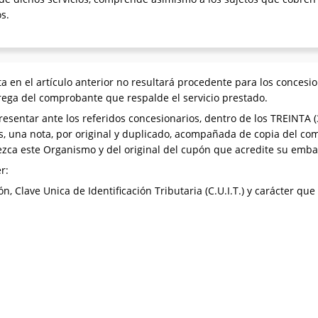
s.
 en el artículo anterior no resultará procedente para los concesiona
trega del comprobante que respalde el servicio prestado.
resentar ante los referidos concesionarios, dentro de los TREINTA (3
s, una nota, por original y duplicado, acompañada de copia del co
lezca este Organismo y del original del cupón que acredite su emba
r:
 Clave Unica de Identificación Tributaria (C.U.I.T.) y carácter que 