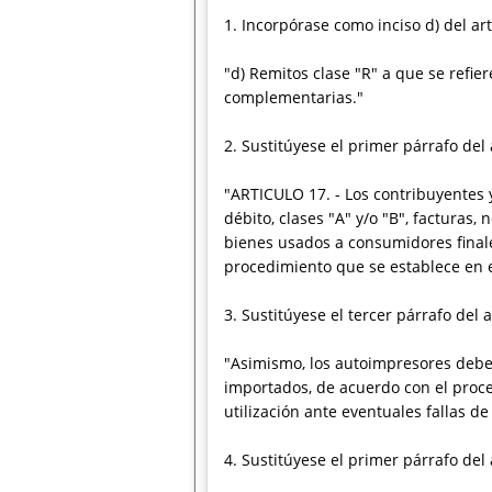
1. Incorpórase como inciso d) del artí
"d) Remitos clase "R" a que se refie
complementarias."
2. Sustitúyese el primer párrafo del a
"ARTICULO 17. - Los contribuyentes 
débito, clases "A" y/o "B", facturas
bienes usados a consumidores finale
procedimiento que se establece en e
3. Sustitúyese el tercer párrafo del a
"Asimismo, los autoimpresores debe
importados, de acuerdo con el proce
utilización ante eventuales fallas d
4. Sustitúyese el primer párrafo del a