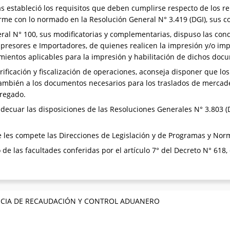
s estableció los requisitos que deben cumplirse respecto de los 
orme con lo normado en la Resolución General N° 3.419 (DGI), sus c
l N° 100, sus modificatorias y complementarias, dispuso las condi
mpresores e Importadores, de quienes realicen la impresión y/o i
ientos aplicables para la impresión y habilitación de dichos doc
rificación y fiscalización de operaciones, aconseja disponer que los
ambién a los documentos necesarios para los traslados de mercade
gregado.
cuar las disposiciones de las Resoluciones Generales N° 3.803 (DG
les compete las Direcciones de Legislación y de Programas y Norm
 de las facultades conferidas por el artículo 7° del Decreto N° 618,
ENCIA DE RECAUDACIÓN Y CONTROL ADUANERO