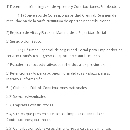
1) Determinación e ingreso de Aportes y Contribuciones. Empleador.
OCDE
1.1) Convenios de Corresponsabilidad Gremial. Régimen de
recaudación de la tarifa sustitutiva de aportes y contribuciones.
PROCURACIÓN DEL TESORO DE LA NACIÓN
2)
Registro de Altas y Bajas en Materia de la Seguridad Social
SAIJ
3) Servicio doméstico.
3.1) Régimen Especial de Seguridad Social para Empleados del
version 1.4.0 - 08/07/26
Servicio Doméstico. Ingreso de aportes y contribuciones.
4) Establecimientos educativos transferidos a las provincias.
5) Retenciones y/o percepciones. Formalidades y plazo para su
ingreso e información.
5.1) Clubes de Fútbol. Contribuciones patronales.
5.2) Servicios Eventuales.
5.3) Empresas constructoras.
5.4) Sujetos que presten servicios de limpieza de inmuebles.
Contribuciones patronales.
5.5) Contribución sobre vales alimentarios o cajas de alimentos.