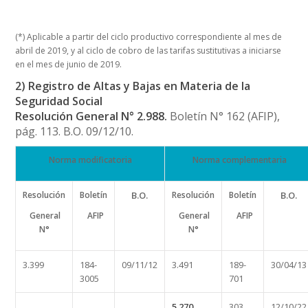
(*) Aplicable a partir del ciclo productivo correspondiente al mes de
abril de 2019, y al ciclo de cobro de las tarifas sustitutivas a iniciarse
en el mes de junio de 2019.
2)
Registro de Altas y Bajas en Materia de la
Seguridad Social
Resolución General N° 2.988.
Boletín N° 162 (AFIP),
pág. 113. B.O. 09/12/10.
Norma modificatoria
Norma complementaria
Resolución
Boletín
B.O.
Resolución
Boletín
B.O.
General
AFIP
General
AFIP
N°
N°
3.399
184-
09/11/12
3.491
189-
30/04/13
3005
701
5.270
303
12/10/22