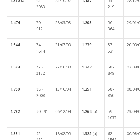
1.360
(a)
65 -
25/10/02
1.187
55 -
28/12/
2083
219
1.474
70 -
28/03/03
1.208
56 -
29/01/
917
364
1.544
74 -
31/07/03
1.239
57 -
20/03/
1614
531
1.584
77 -
27/10/03
1.247
58 -
03/04/
2172
849
1.750
88 -
13/10/04
1.251
58 -
08/04/
2008
850
1.782
90 - 91
06/12/04
1.264
(a)
59 -
23/04/
1037
1.831
92 -
18/02/05
1.325
(a)
62 -
06/08/
482
1568