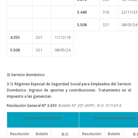
5.448
316
22/11/23
5.508
321
08/05/24
4.355
257
11/12/18
5.508
321
08/05/24
3) Servicio doméstico
3.1) Régimen Especial de Seguridad Social para Empleados del Servicio
Doméstico. Ingreso de aportes y contribuciones. Tratamiento en el
impuesto a las ganancias.
Resolución General N° 3.693
. Boletín N° 207 (AFIP) - B.O. 31/10/14
Norma modificatoria
Norma complementaria
Resolución
Boletín
B.O.
Resolución
Boletín
B.