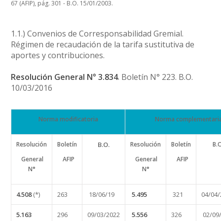
67 (AFIP), pág. 301 - B.O. 15/01/2003.
1.1.) Convenios de Corresponsabilidad Gremial.
Régimen de recaudación de la tarifa sustitutiva de
aportes y contribuciones.
Resolución General N° 3.834
. Boletín N° 223. B.O.
10/03/2016
Norma modificatoria
Norma complementari
Resolución
Boletín
B.O.
Resolución
Boletín
B.
General
AFIP
General
AFIP
N°
N°
4.508
(*)
263
18/06/19
5.495
321
04/04
5.163
296
09/03/2022
5.556
326
02/09