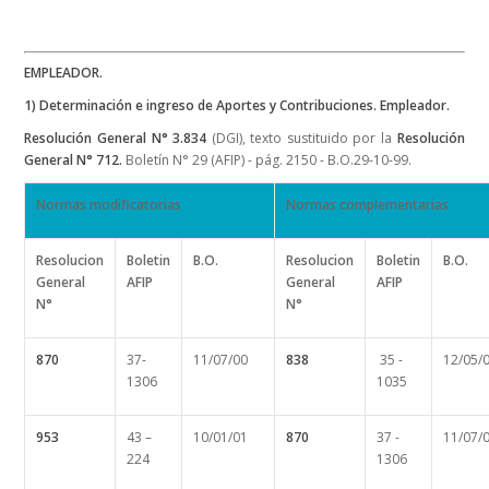
EMPLEADOR.
1) Determinación e ingreso de Aportes y Contribuciones. Empleador.
Resolución General N° 3.834
(DGI), texto sustituido por la
Resolución
General N° 712.
Boletín N° 29 (AFIP) - pág. 2150 - B.O.29-10-99.
Normas modificatorias
Normas complementarias
Resolucion
Boletin
B.O.
Resolucion
Boletin
B.O.
General
AFIP
General
AFIP
N°
N°
870
37-
11/07/00
838
35 -
12/05/
1306
1035
953
43 –
10/01/01
870
37 -
11/07/
224
1306