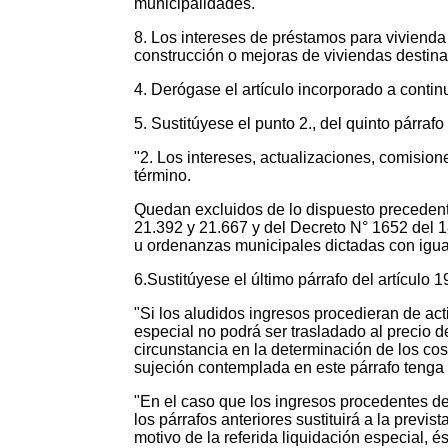
municipalidades.
8. Los intereses de préstamos para vivie
construcción o mejoras de viviendas destinad
4. Derógase el artículo incorporado a continu
5. Sustitúyese el punto 2., del quinto párrafo 
"2. Los intereses, actualizaciones, comisio
término.
Quedan excluidos de lo dispuesto precedent
21.392 y 21.667 y del Decreto N° 1652 del 1
u ordenanzas municipales dictadas con igua
6.Sustitúyese el último párrafo del artículo 1
"Si los aludidos ingresos procedieran de acti
especial no podrá ser trasladado al precio d
circunstancia en la determinación de los co
sujeción contemplada en este párrafo tenga 
"En el caso que los ingresos procedentes de
los párrafos anteriores sustituirá a la previs
motivo de la referida liquidación especial, é