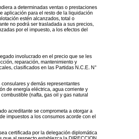
pondiera a determinadas ventas o prestaciones
 aplicación para el resto de la liquidación
lotación estén alcanzados, total o
ltante no podrá ser trasladada a sus precios,
zadas por el impuesto, a los efectos del
egado involucrado en el precio que se les
rucción, reparación, mantenimiento y
ales, clasificados en las Partidas N.C.E. N°
tes consulares y demás representantes
ón de energía eléctrica, agua corriente y
combustible (nafta, gas oil y gas natural
tado acreditante se comprometa a otorgar a
ia de impuestos a los consumos acorde con el
sea certificada por la delegación diplomática
ades que al respecto establezca la DIRECCION