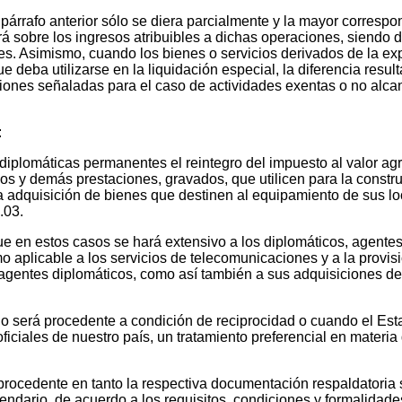
l párrafo anterior sólo se diera parcialmente y la mayor corres
á sobre los ingresos atribuibles a dichas operaciones, siendo de
. Asimismo, cuando los bienes o servicios derivados de la exp
que deba utilizarse en la liquidación especial, la diferencia resu
siones señaladas para el caso de actividades exentas o no alcan
:
iplomáticas permanentes el reintegro del impuesto al valor agr
cios y demás prestaciones, gravados, que utilicen para la const
a adquisición de bienes que destinen al equipamiento de sus loc
.03.
, que en estos casos se hará extensivo a los diplomáticos, agen
o aplicable a los servicios de telecomunicaciones y a la provisi
 agentes diplomáticos, como así también a sus adquisiciones de 
ulo será procedente a condición de reciprocidad o cuando el Es
oficiales de nuestro país, un tratamiento preferencial en mater
procedente en tanto la respectiva documentación respaldatoria 
calendario, de acuerdo a los requisitos, condiciones y formalid