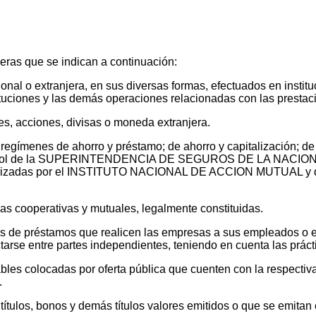
ieras que se indican a continuación:
nal o extranjera, en sus diversas formas, efectuados en institu
tituciones y las demás operaciones relacionadas con las presta
es, acciones, divisas o moneda extranjera.
 regímenes de ahorro y préstamo; de ahorro y capitalización; de
control de la SUPERINTENDENCIA DE SEGUROS DE LA NACION; d
autorizadas por el INSTITUTO NACIONAL DE ACCION MUTUAL y 
las cooperativas y mutuales, legalmente constituidas.
es de préstamos que realicen las empresas a sus empleados o e
ctarse entre partes independientes, teniendo en cuenta las prác
iables colocadas por oferta pública que cuenten con la respe
.
títulos, bonos y demás títulos valores emitidos o que se emitan e