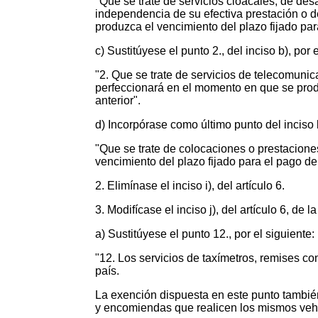
"Que se trate de servicios cloacales, de des
independencia de su efectiva prestación o 
produzca el vencimiento del plazo fijado para
c) Sustitúyese el punto 2., del inciso b), por 
"2. Que se trate de servicios de telecomuni
perfeccionará en el momento en que se produz
anterior".
d) Incorpórase como último punto del inciso b
"Que se trate de colocaciones o prestacione
vencimiento del plazo fijado para el pago de 
2. Elimínase el inciso i), del artículo 6.
3. Modifícase el inciso j), del artículo 6, de l
a) Sustitúyese el punto 12., por el siguiente:
"12. Los servicios de taxímetros, remises con
país.
La exención dispuesta en este punto también
y encomiendas que realicen los mismos vehíc