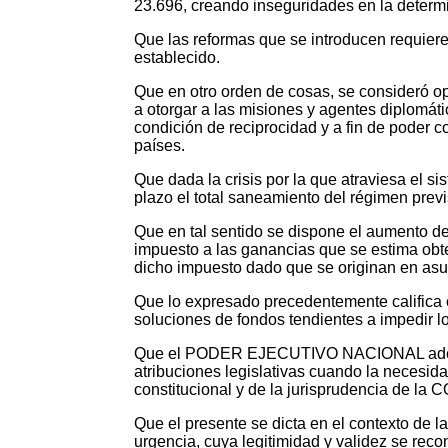
23.696, creando inseguridades en la determ
Que las reformas que se introducen requiere
establecido.
Que en otro orden de cosas, se consider
a otorgar a las misiones y agentes diplomáti
condición de reciprocidad y a fin de poder 
países.
Que dada la crisis por la que atraviesa el s
plazo el total saneamiento del régimen previ
Que en tal sentido se dispone el aumento de 
impuesto a las ganancias que se estima ob
dicho impuesto dado que se originan en asun
Que lo expresado precedentemente califica 
soluciones de fondos tendientes a impedir l
Que el PODER EJECUTIVO NACIONAL además 
atribuciones legislativas cuando la necesida
constitucional y de la jurisprudencia d
Que el presente se dicta en el contexto de l
urgencia, cuya legitimidad y validez se recon