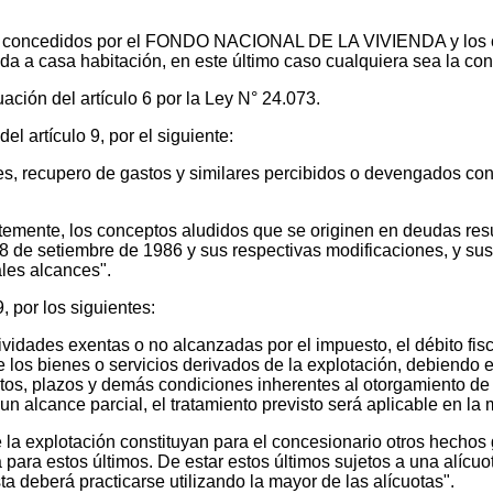
nda concedidos por el FONDO NACIONAL DE LA VIVIENDA y los 
a a casa habitación, en este último caso cualquiera sea la cond
ación del artículo 6 por la Ley N° 24.073.
del artículo 9, por el siguiente:
nes, recupero de gastos y similares percibidos o devengados con
emente, los conceptos aludidos que se originen en deudas resu
8 de setiembre de 1986 y sus respectivas modificaciones, y sus
les alcances".
9, por los siguientes:
vidades exentas o no alcanzadas por el impuesto, el débito fisca
e los bienes o servicios derivados de la explotación, debiendo 
stos, plazos y demás condiciones inherentes al otorgamiento d
un alcance parcial, el tratamiento previsto será aplicable en l
 la explotación constituyan para el concesionario otros hechos 
ta para estos últimos. De estar estos últimos sujetos a una alícu
sta deberá practicarse utilizando la mayor de las alícuotas".