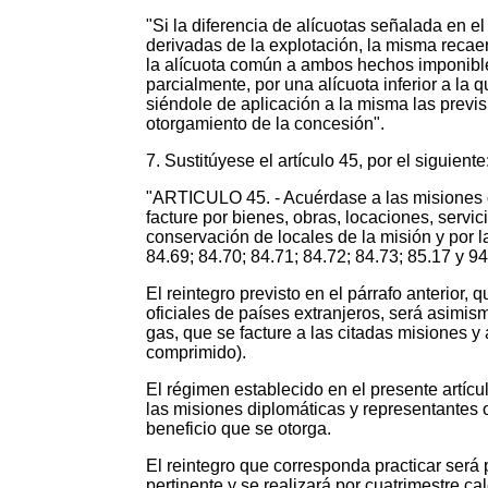
"Si la diferencia de alícuotas señalada en e
derivadas de la explotación, la misma recaer
la alícuota común a ambos hechos imponibles
parcialmente, por una alícuota inferior a la 
siéndole de aplicación a la misma las previ
otorgamiento de la concesión".
7. Sustitúyese el artículo 45, por el siguiente
"ARTICULO 45. - Acuérdase a las misiones d
facture por bienes, obras, locaciones, servi
conservación de locales de la misión y por l
84.69; 84.70; 84.71; 84.72; 84.73; 85.17 y 94
El reintegro previsto en el párrafo anterior
oficiales de países extranjeros, será asimism
gas, que se facture a las citadas misiones y
comprimido).
El régimen establecido en el presente artíc
las misiones diplomáticas y representantes 
beneficio que se otorga.
El reintegro que corresponda practicar será 
pertinente y se realizará por cuatrimestre 