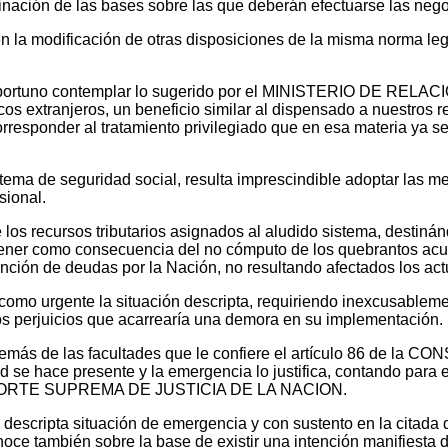
inación de las bases sobre las que deberán efectuarse las neg
n la modificación de otras disposiciones de la misma norma lega
ó oportuno contemplar lo sugerido por el MINISTERIO DE R
cos extranjeros, un beneficio similar al dispensado a nuestros r
corresponder al tratamiento privilegiado que en esa materia ya
istema de seguridad social, resulta imprescindible adoptar las m
sional.
los recursos tributarios asignados al aludido sistema, destinán
tener como consecuencia del no cómputo de los quebrantos acu
ción de deudas por la Nación, no resultando afectados los actu
como urgente la situación descripta, requiriendo inexcusablem
os perjuicios que acarrearía una demora en su implementación.
de las facultades que le confiere el artículo 86 de la C
d se hace presente y la emergencia lo justifica, contando para e
e la CORTE SUPREMA DE JUSTICIA DE LA NACION.
a descripta situación de emergencia y con sustento en la citada
oce también sobre la base de existir una intención manifiesta de 