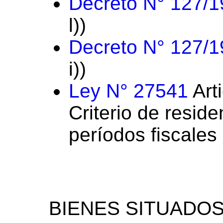
Decreto N° 127/
l))
Decreto N° 127/
i))
Ley N° 27541
Arti
Criterio de reside
períodos fiscales
BIENES SITUADOS